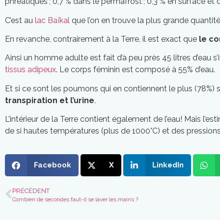
phréatiques ; 0,7 % dans le permafrost ; 0,3 % en surface et
C’est au
lac Baïkal
que l’on en trouve la plus grande quantité.
En revanche, contrairement à la Terre, il est exact que
le co
Ainsi un homme adulte est fait d’à peu près 45 litres d’eau 
tissus adipeux
. Le corps féminin est composé à 55% d’eau.
Et si ce sont les poumons qui en contiennent le plus (78%)
transpiration et l’urine
.
L’intérieur de la Terre contient également de l’eau! Mais l’est
de si hautes températures (plus de 1000°C) et des pressions
Facebook
X
LinkedIn
PRÉCÉDENT
Combien de secondes faut-il se laver les mains ?