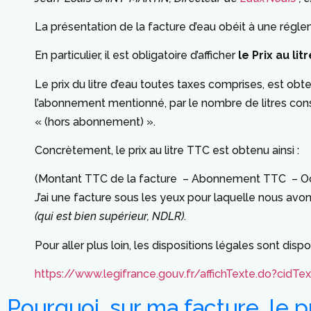
La présentation de la facture d’eau obéit à une régl
En particulier, il est obligatoire d’afficher
le Prix au l
Le prix du litre d’eau toutes taxes comprises, est obt
l’abonnement mentionné, par le nombre de litres cons
« (hors abonnement) ».
Concrètement, le prix au litre TTC est obtenu ainsi :
(Montant TTC de la facture – Abonnement TTC – Octro
J’ai une facture sous les yeux pour laquelle nous avo
(qui est bien supérieur, NDLR)
.
Pour aller plus loin, les dispositions légales sont dispon
https://www.legifrance.gouv.fr/affichTexte.do?ci
Pourquoi, sur ma facture, le pr