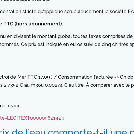
ementation stricte qu’applique scrupuleusement la société 
itre TTC (hors abonnement).
enu en divisant le montant global toutes taxes comprises de l
ommés. Ce prix est indiqué en euros suivi de cinq chiffres 
i de Mer TTC 17,09 ) / Consommation facturée => On obtient
ns 2,7352 € au m3ou 0,00274 € au litre. À comparer avec le p
ibles ici :
dTexte=LEGITEXT000005621424
ix de l’eau comporte-t-il une p