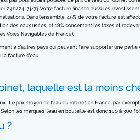
 n’est pas pour autant potable. Le prix de l’eau du robinet c
olluer, 24h/24, 7j/7j. Votre facture finance aussi les investis
isations. Dans l’ensemble, 45% de votre facture est affecté
ollution des eaux usées, et 18% concernent les taxes et rede
 les Voies Navigables de France).
irement à d’autres pays qui peuvent faire supporter une parti
la facture d’eau.
binet, laquelle est la moins ch
s deux… Le prix moyen de l’eau du robinet en France, par exemple
 Selon les marques, l’eau en bouteille est donc 100 à 300 foi
u ?