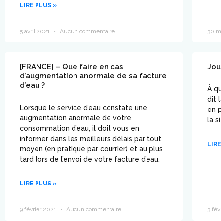
LIRE PLUS »
5 avril 2021
Aucun commentaire
30 m
[FRANCE] – Que faire en cas
Jou
d’augmentation anormale de sa facture
d’eau ?
À qu
dit 
Lorsque le service d’eau constate une
en p
augmentation anormale de votre
la s
consommation d’eau, il doit vous en
informer dans les meilleurs délais par tout
LIRE
moyen (en pratique par courrier) et au plus
tard lors de l’envoi de votre facture d’eau.
LIRE PLUS »
9 février 2021
Aucun commentaire
3 fév