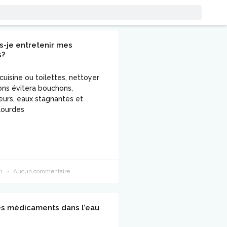
s-je entretenir mes
s?
 cuisine ou toilettes, nettoyer
ons évitera bouchons,
urs, eaux stagnantes et
lourdes
21
Aucun commentaire
es médicaments dans l’eau