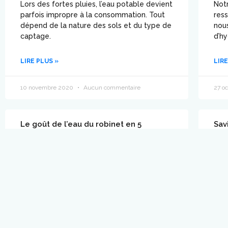
Lors des fortes pluies, l’eau potable devient
Notr
parfois impropre à la consommation. Tout
res
dépend de la nature des sols et du type de
nous
captage.
d’hy
LIRE PLUS »
LIRE
10 novembre 2020
Aucun commentaire
27 o
Le goût de l’eau du robinet en 5
Sav
questions
les
Voilà un sujet qui ne met pas tout le monde
On p
d’accord. Et ça se comprend, puisqu’elle n’a
ils 
pas le même goût partout.
ple
LIRE PLUS »
LIRE