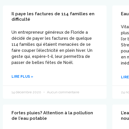
Il paye les factures de 114 familles en
Eau 
difficulté
Vita
Un entrepreneur généreux de Floride a
plus
décidé de payer les factures de quelque
l’or
114 familles qui étaient menacées de se
Stre
faire couper l’électricité en plein hiver. Un
pou
geste qui, espère-t-il, leur permettra de
en m
passer de belles fêtes de Noël.
inéd
LIRE PLUS »
LIRE
14 décembre 2020
Aucun commentaire
24 n
Fortes pluies? Attention à la pollution
L’ea
de l’eau potable
nou