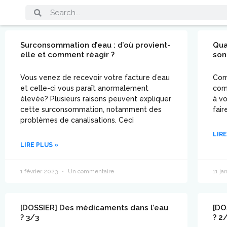
Surconsommation d’eau : d’où provient-
Qua
elle et comment réagir ?
son
Vous venez de recevoir votre facture d’eau
Comm
et celle-ci vous paraît anormalement
com
élevée? Plusieurs raisons peuvent expliquer
à vo
cette surconsommation, notamment des
fair
problèmes de canalisations. Ceci
LIRE
LIRE PLUS »
1 février 2023
Un commentaire
11 ja
[DOSSIER] Des médicaments dans l’eau
[DO
? 3/3
? 2