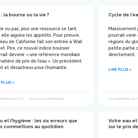
: la bourse ou la vie ?
Cycle de l’ea
le ou pas, plus une ressource se tarit,
Massivement p
 elle aiguise les appétits. Pour preuve,
pourrait veni
 bleu de Californie fait son entrée à Wall
régions du gl
et. Pire, ce nouvel indice boursier
petite partie 
rrait devenir « une référence mondiale
directement.
atière de prix de l’eau ». Un précédent
it et désastreux pour l’humanité.
LIRE PLUS »
 PLUS »
ovembre 2020
Aucun commentaire
17 novembre 20
u et l’hygiène : les six erreurs que
Votre eau et 
s commettons au quotidien
sur le prix d