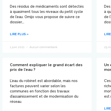
Des résidus de médicaments sont détectés
Des
à quasiment tous les niveaux du petit cycle
à qu
de l’eau. Omijo vous propose de suivre ce
de l
dossier….
doss
LIRE PLUS »
LIRE
1 juin 2021
Aucun commentaire
25 m
Comment expliquer le grand écart des
Un 
prix de l’eau ?
mo
L’eau du robinet est abordable, mais nos
C’es
factures peuvent varier selon les
rich
communes en fonction des travaux
mon
d’assainissement et de modernisation du
est
réseau.
LIRE