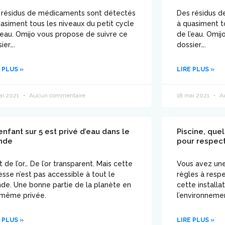
 résidus de médicaments sont détectés
Des résidus 
asiment tous les niveaux du petit cycle
à quasiment t
’eau. Omijo vous propose de suivre ce
de l’eau. Omi
ier….
dossier….
 PLUS »
LIRE PLUS »
ai 2021
Aucun commentaire
18 mai 2021
Au
enfant sur 5 est privé d’eau dans le
Piscine, que
nde
pour respect
t de l’or… De l’or transparent. Mais cette
Vous avez une 
esse n’est pas accessible à tout le
règles à resp
de. Une bonne partie de la planète en
cette installa
 même privée.
l’environneme
 PLUS »
LIRE PLUS »