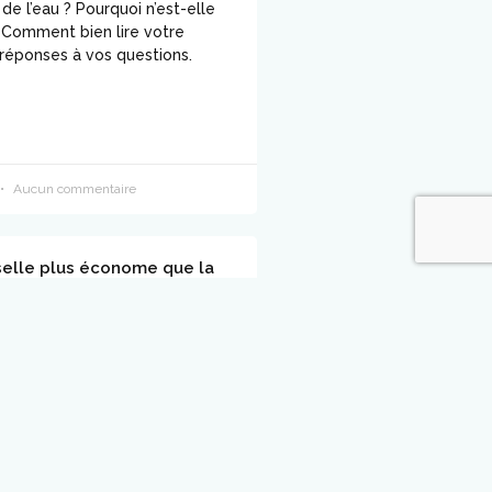
x de l’eau ? Pourquoi n’est-elle
? Comment bien lire votre
 réponses à vos questions.
Aucun commentaire
selle plus économe que la
a main ?
tendance à penser que, quel
t d’avancement du progrès, les
à la main seront toujours plus