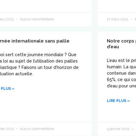
ars 2021
Aucun commentaire
17 mars 2021
A
rnée internationale sans paille
Notre corps 
d’eau
oi sert cette journée mondiale ? Que
L’eau est le p
la loi au sujet de l’utilisation des pailles
humain. La qu
lastique ? Faisons un tour d’horizon de
contenue dans
ituation actuelle.
65%, ce qui co
d’eau pour un
 PLUS »
LIRE PLUS »
rier 2021
Aucun commentaire
5 janvier 2021