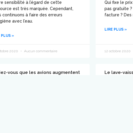
e sensibilité à l’égard de cette
Qui fixe le pri
source est très marquée. Cependant,
pas gratuite 
 continuons à faire des erreurs
facture ? Des
giène avec l’eau.
LIRE PLUS »
 PLUS »
ctobre 2020
Aucun commentaire
12 octobre 2020
iez-vous que les avions augmentent
Le lave-vais
 précipitations ?
vaisselle à l
arle bien ici des avions de ligne. Quand
On a parfois 
traversent un nuage, la probabilité qu’il
que soit l’éta
uve augmente considérablement.
tâches faites 
efficaces.
 PLUS »
LIRE PLUS »