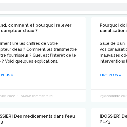
nd, comment et pourquoi relever
Pourquoi doi
 compteur d’eau ?
canalisation
ent lire les chiffres de votre
Salle de bain,
pteur d’eau ? Comment les transmettre
vos canalisati
tre fournisseur ? Quel est l’intérêt de le
mauvaises ode
e ? Voici quelques explications.
interventions 
 PLUS »
LIRE PLUS »
nvier 2022
Aucun commentaire
23 décembre 20
SSIER] Des médicaments dans l’eau
[DOSSIER] D
/3
? 1/3