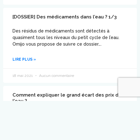
[DOSSIER] Des médicaments dans l’eau ? 1/3
Des résidus de médicaments sont détectés à
quasiment tous les niveaux du petit cycle de l’eau.
Omijo vous propose de suivre ce dossier….
LIRE PLUS »
18 mai 2021
Aucun commentaire
Comment expliquer le grand écart des prix de
l’eau ?
L’eau du robinet est abordable, mais nos factures
peuvent varier selon les communes en fonction des
travaux d’assainissement et de modernisation du
réseau.