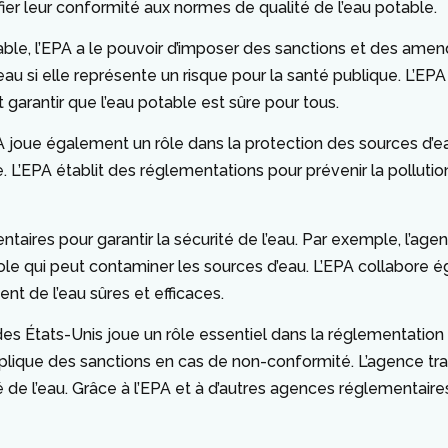
ifier leur conformité aux normes de qualité de l’eau potable.
able, l’EPA a le pouvoir d’imposer des sanctions et des am
au si elle représente un risque pour la santé publique. L’EPA 
arantir que l’eau potable est sûre pour tous.
A joue également un rôle dans la protection des sources d’eau.
. L’EPA établit des réglementations pour prévenir la polluti
res pour garantir la sécurité de l’eau. Par exemple, l’agenc
icole qui peut contaminer les sources d’eau. L’EPA collabor
nt de l’eau sûres et efficaces.
es États-Unis joue un rôle essentiel dans la réglementation d
applique des sanctions en cas de non-conformité. L’agence tr
é de l’eau. Grâce à l’EPA et à d’autres agences réglementair