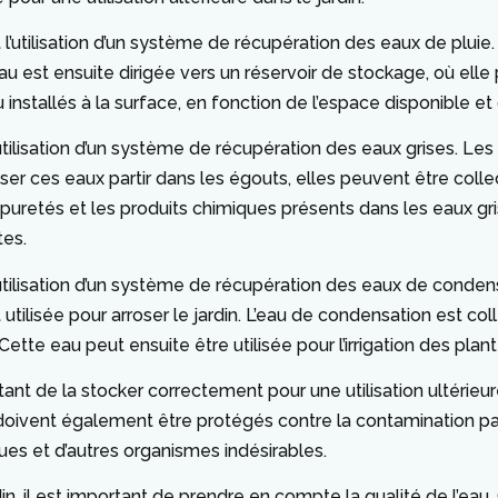
tilisation d’un système de récupération des eaux de pluie. Cel
eau est ensuite dirigée vers un réservoir de stockage, où elle 
 installés à la surface, en fonction de l’espace disponible et
tilisation d’un système de récupération des eaux grises. Le
er ces eaux partir dans les égouts, elles peuvent être collect
puretés et les produits chimiques présents dans les eaux gris
tes.
tilisation d’un système de récupération des eaux de conden
 utilisée pour arroser le jardin. L’eau de condensation est coll
ette eau peut ensuite être utilisée pour l’irrigation des plant
tant de la stocker correctement pour une utilisation ultérieu
Ils doivent également être protégés contre la contamination
ues et d’autres organismes indésirables.
 jardin, il est important de prendre en compte la qualité de l