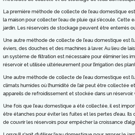
La première méthode de collecte de l’eau domestique est l’u
la maison pour collecter l’eau de pluie qui s’écoule. Cette 
jardin. Les réservoirs de stockage peuvent être enterrés ou
Une autre méthode de collecte de l’eau domestique est l’u
éviers, des douches et des machines à laver. Au lieu de laiss
un système de filtration est nécessaire pour éliminer les im
réservoir et utilisée ultérieurement pour l’irrigation des plan
Une autre méthode de collecte de l’eau domestique est l’u
climats humides où l’humidité de l’air peut être collectée et
appareils de refroidissement et stockée dans un réservoir. C
Une fois que l’eau domestique a été collectée, il est impor
être étanches pour éviter les fuites et les pertes d’eau. 
de couvrir les réservoirs pour empêcher la croissance d’alg
Lorsqu’il s’agit d’utiliser l’eau domestique pour arroser le