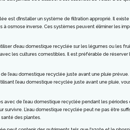
e est d’installer un système de filtration approprié. Il exist
iltres à osmose inverse. Ces systèmes peuvent éliminer les im
tiliser d’eau domestique recyclée sur les légumes ou les f
s avec les cultures comestibles. Il est préférable de réserver
ec de l’eau domestique recyclée juste avant une pluie prévue
ilisant l’eau domestique recyclée juste avant une pluie, vous
es avec de l’eau domestique recyclée pendant les périodes 
ur survivre. L’eau domestique recyclée peut ne pas être suffi
a santé des plantes.
clée peut contenir des nutriments tels que l’azote et le ph