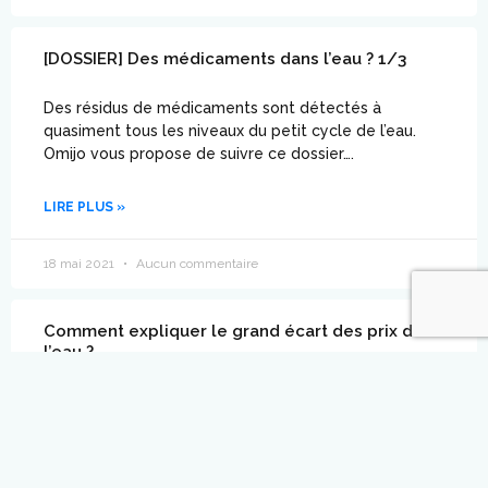
[DOSSIER] Des médicaments dans l’eau ? 1/3
Des résidus de médicaments sont détectés à
quasiment tous les niveaux du petit cycle de l’eau.
Omijo vous propose de suivre ce dossier….
LIRE PLUS »
18 mai 2021
Aucun commentaire
Comment expliquer le grand écart des prix de
l’eau ?
L’eau du robinet est abordable, mais nos factures
peuvent varier selon les communes en fonction des
travaux d’assainissement et de modernisation du
réseau.