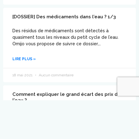
[DOSSIER] Des médicaments dans l’eau ? 1/3
Des résidus de médicaments sont détectés à
quasiment tous les niveaux du petit cycle de l’eau.
Omijo vous propose de suivre ce dossier….
LIRE PLUS »
18 mai 2021
Aucun commentaire
Comment expliquer le grand écart des prix de
l’eau ?
L’eau du robinet est abordable, mais nos factures
peuvent varier selon les communes en fonction des
travaux d’assainissement et de modernisation du
réseau.