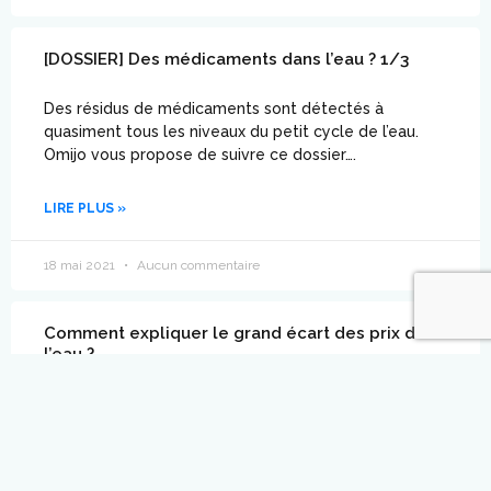
[DOSSIER] Des médicaments dans l’eau ? 1/3
Des résidus de médicaments sont détectés à
quasiment tous les niveaux du petit cycle de l’eau.
Omijo vous propose de suivre ce dossier….
LIRE PLUS »
18 mai 2021
Aucun commentaire
Comment expliquer le grand écart des prix de
l’eau ?
L’eau du robinet est abordable, mais nos factures
peuvent varier selon les communes en fonction des
travaux d’assainissement et de modernisation du
réseau.