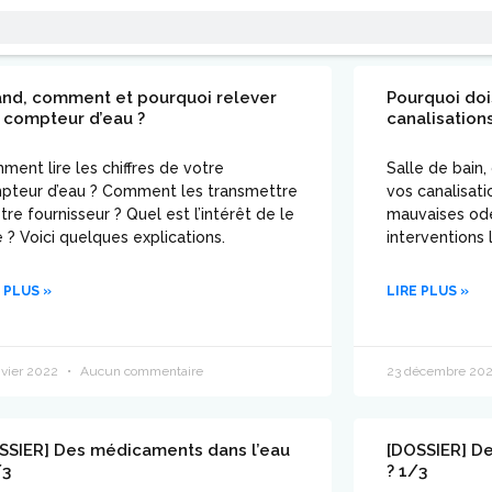
nd, comment et pourquoi relever
Pourquoi doi
 compteur d’eau ?
canalisation
ent lire les chiffres de votre
Salle de bain,
pteur d’eau ? Comment les transmettre
vos canalisati
tre fournisseur ? Quel est l’intérêt de le
mauvaises ode
e ? Voici quelques explications.
interventions 
 PLUS »
LIRE PLUS »
nvier 2022
Aucun commentaire
23 décembre 20
SSIER] Des médicaments dans l’eau
[DOSSIER] D
/3
? 1/3