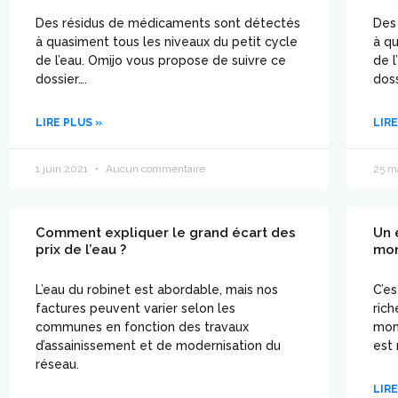
Des résidus de médicaments sont détectés
Des
à quasiment tous les niveaux du petit cycle
à qu
de l’eau. Omijo vous propose de suivre ce
de l
dossier….
doss
LIRE PLUS »
LIRE
1 juin 2021
Aucun commentaire
25 m
Comment expliquer le grand écart des
Un 
prix de l’eau ?
mo
L’eau du robinet est abordable, mais nos
C’es
factures peuvent varier selon les
rich
communes en fonction des travaux
mon
d’assainissement et de modernisation du
est
réseau.
LIRE