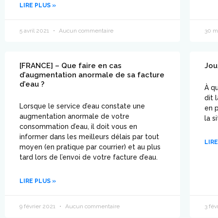
LIRE PLUS »
5 avril 2021
Aucun commentaire
30 m
[FRANCE] – Que faire en cas
Jou
d’augmentation anormale de sa facture
d’eau ?
À qu
dit 
Lorsque le service d’eau constate une
en p
augmentation anormale de votre
la s
consommation d’eau, il doit vous en
informer dans les meilleurs délais par tout
LIRE
moyen (en pratique par courrier) et au plus
tard lors de l’envoi de votre facture d’eau.
LIRE PLUS »
9 février 2021
Aucun commentaire
3 fév