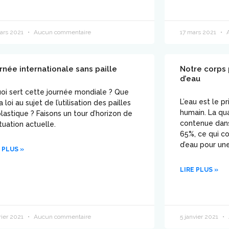
ars 2021
Aucun commentaire
17 mars 2021
A
rnée internationale sans paille
Notre corps 
d’eau
oi sert cette journée mondiale ? Que
L’eau est le p
la loi au sujet de l’utilisation des pailles
humain. La qu
lastique ? Faisons un tour d’horizon de
contenue dans
ituation actuelle.
65%, ce qui co
d’eau pour un
 PLUS »
LIRE PLUS »
rier 2021
Aucun commentaire
5 janvier 2021