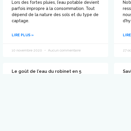
Lors des fortes pluies, l’eau potable devient
Notr
parfois impropre à la consommation. Tout
res
dépend de la nature des sols et du type de
nous
captage.
d’hy
LIRE PLUS »
LIRE
10 novembre 2020
Aucun commentaire
27 o
Le goût de l’eau du robinet en 5
Sav
questions
les
Voilà un sujet qui ne met pas tout le monde
On p
d’accord. Et ça se comprend, puisqu’elle n’a
ils 
pas le même goût partout.
ple
LIRE PLUS »
LIRE