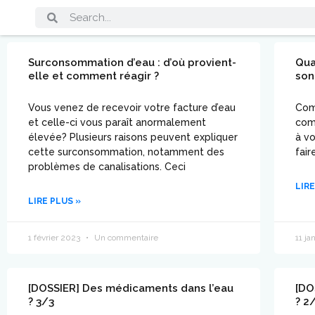
Surconsommation d’eau : d’où provient-
Qua
elle et comment réagir ?
son
Vous venez de recevoir votre facture d’eau
Comm
et celle-ci vous paraît anormalement
com
élevée? Plusieurs raisons peuvent expliquer
à vo
cette surconsommation, notamment des
fair
problèmes de canalisations. Ceci
LIRE
LIRE PLUS »
1 février 2023
Un commentaire
11 ja
[DOSSIER] Des médicaments dans l’eau
[DO
? 3/3
? 2