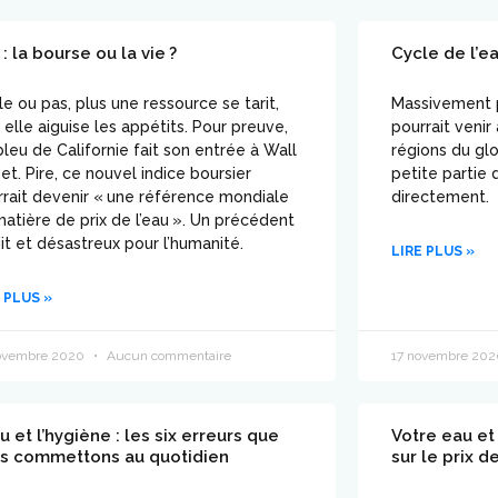
: la bourse ou la vie ?
Cycle de l’ea
le ou pas, plus une ressource se tarit,
Massivement p
 elle aiguise les appétits. Pour preuve,
pourrait veni
 bleu de Californie fait son entrée à Wall
régions du gl
et. Pire, ce nouvel indice boursier
petite partie 
rrait devenir « une référence mondiale
directement.
atière de prix de l’eau ». Un précédent
it et désastreux pour l’humanité.
LIRE PLUS »
 PLUS »
ovembre 2020
Aucun commentaire
17 novembre 20
u et l’hygiène : les six erreurs que
Votre eau et 
s commettons au quotidien
sur le prix d