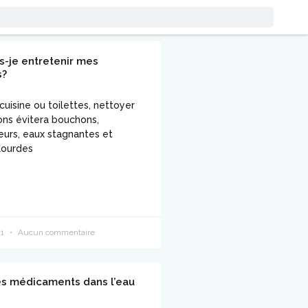
s-je entretenir mes
s?
 cuisine ou toilettes, nettoyer
ons évitera bouchons,
urs, eaux stagnantes et
lourdes
21
Aucun commentaire
es médicaments dans l’eau