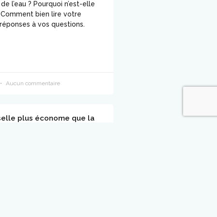
x de l’eau ? Pourquoi n’est-elle
? Comment bien lire votre
 réponses à vos questions.
Aucun commentaire
selle plus économe que la
a main ?
tendance à penser que, quel
t d’avancement du progrès, les
à la main seront toujours plus