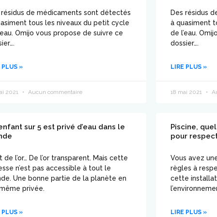
 résidus de médicaments sont détectés
Des résidus 
asiment tous les niveaux du petit cycle
à quasiment t
’eau. Omijo vous propose de suivre ce
de l’eau. Omi
ier….
dossier….
 PLUS »
LIRE PLUS »
ai 2021
Aucun commentaire
18 mai 2021
Au
enfant sur 5 est privé d’eau dans le
Piscine, que
nde
pour respect
t de l’or… De l’or transparent. Mais cette
Vous avez une 
esse n’est pas accessible à tout le
règles à resp
de. Une bonne partie de la planète en
cette installa
 même privée.
l’environneme
 PLUS »
LIRE PLUS »