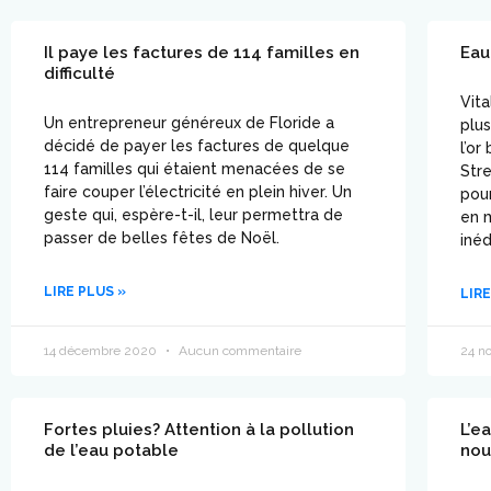
Il paye les factures de 114 familles en
Eau 
difficulté
Vita
Un entrepreneur généreux de Floride a
plus
décidé de payer les factures de quelque
l’or
114 familles qui étaient menacées de se
Stre
faire couper l’électricité en plein hiver. Un
pou
geste qui, espère-t-il, leur permettra de
en m
passer de belles fêtes de Noël.
inéd
LIRE PLUS »
LIRE
14 décembre 2020
Aucun commentaire
24 n
Fortes pluies? Attention à la pollution
L’ea
de l’eau potable
nou