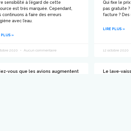
e sensibilité à l’égard de cette
Qui fixe le pri
source est très marquée. Cependant,
pas gratuite 
 continuons à faire des erreurs
facture ? Des
giène avec l’eau.
LIRE PLUS »
 PLUS »
ctobre 2020
Aucun commentaire
12 octobre 2020
iez-vous que les avions augmentent
Le lave-vais
 précipitations ?
vaisselle à l
arle bien ici des avions de ligne. Quand
On a parfois 
traversent un nuage, la probabilité qu’il
que soit l’éta
uve augmente considérablement.
tâches faites 
efficaces.
 PLUS »
LIRE PLUS »