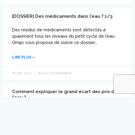
[DOSSIER] Des médicaments dans l’eau ? 1/3
Des résidus de médicaments sont détectés à
quasiment tous les niveaux du petit cycle de l’eau.
Omijo vous propose de suivre ce dossier….
LIRE PLUS »
18 mai 2021
Aucun commentaire
Comment expliquer le grand écart des prix de
l’eau ?
L’eau du robinet est abordable, mais nos factures
peuvent varier selon les communes en fonction des
travaux d’assainissement et de modernisation du
réseau.