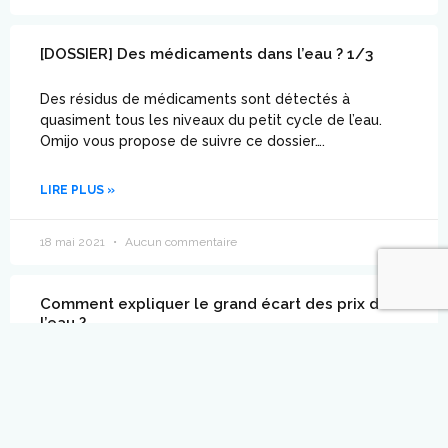
[DOSSIER] Des médicaments dans l’eau ? 1/3
Des résidus de médicaments sont détectés à
quasiment tous les niveaux du petit cycle de l’eau.
Omijo vous propose de suivre ce dossier….
LIRE PLUS »
18 mai 2021
Aucun commentaire
Comment expliquer le grand écart des prix de
l’eau ?
L’eau du robinet est abordable, mais nos factures
peuvent varier selon les communes en fonction des
travaux d’assainissement et de modernisation du
réseau.