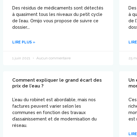
Des résidus de médicaments sont détectés
Des
à quasiment tous les niveaux du petit cycle
à qu
de l’eau. Omijo vous propose de suivre ce
de l
dossier….
doss
LIRE PLUS »
LIRE
1 juin 2021
Aucun commentaire
25 m
Comment expliquer le grand écart des
Un 
prix de l’eau ?
mo
L’eau du robinet est abordable, mais nos
C’es
factures peuvent varier selon les
rich
communes en fonction des travaux
mon
d’assainissement et de modernisation du
est
réseau.
LIRE