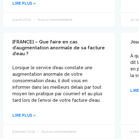
LIRE PLUS »
5 avril 2021
Aucun commentaire
30 m
[FRANCE] – Que faire en cas
Jou
d’augmentation anormale de sa facture
d’eau ?
À qu
dit 
Lorsque le service d’eau constate une
en p
augmentation anormale de votre
la s
consommation d’eau, il doit vous en
informer dans les meilleurs délais par tout
LIRE
moyen (en pratique par courrier) et au plus
tard lors de l’envoi de votre facture d’eau.
LIRE PLUS »
9 février 2021
Aucun commentaire
3 fév