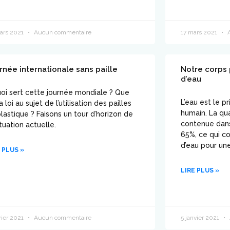
ars 2021
Aucun commentaire
17 mars 2021
A
rnée internationale sans paille
Notre corps 
d’eau
oi sert cette journée mondiale ? Que
L’eau est le p
la loi au sujet de l’utilisation des pailles
humain. La qu
lastique ? Faisons un tour d’horizon de
contenue dans
ituation actuelle.
65%, ce qui co
d’eau pour un
 PLUS »
LIRE PLUS »
rier 2021
Aucun commentaire
5 janvier 2021