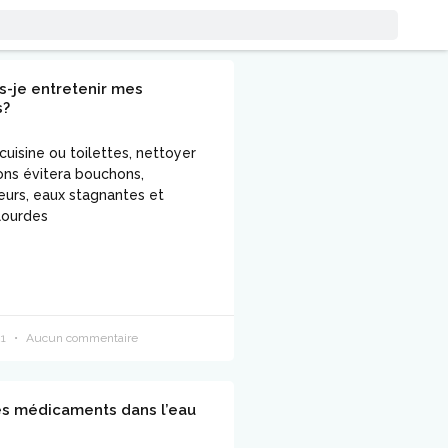
s-je entretenir mes
s?
 cuisine ou toilettes, nettoyer
ons évitera bouchons,
urs, eaux stagnantes et
lourdes
21
Aucun commentaire
es médicaments dans l’eau