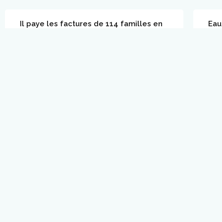
Il paye les factures de 114 familles en
Eau 
difficulté
Vita
Un entrepreneur généreux de Floride a
plus
décidé de payer les factures de quelque
l’or
114 familles qui étaient menacées de se
Stre
faire couper l’électricité en plein hiver. Un
pou
geste qui, espère-t-il, leur permettra de
en m
passer de belles fêtes de Noël.
inéd
LIRE PLUS »
LIRE
14 décembre 2020
Aucun commentaire
24 n
Fortes pluies? Attention à la pollution
L’ea
de l’eau potable
nou