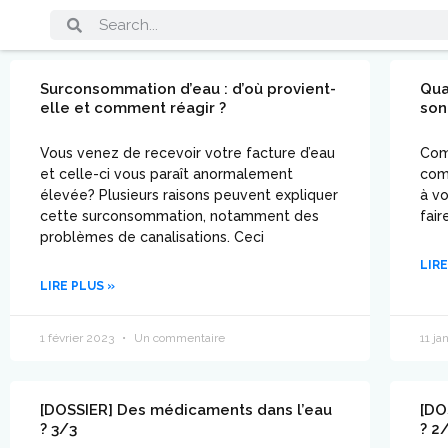
Surconsommation d’eau : d’où provient-
Qua
elle et comment réagir ?
son
Vous venez de recevoir votre facture d’eau
Comm
et celle-ci vous paraît anormalement
com
élevée? Plusieurs raisons peuvent expliquer
à vo
cette surconsommation, notamment des
fair
problèmes de canalisations. Ceci
LIRE
LIRE PLUS »
1 février 2023
Un commentaire
11 ja
[DOSSIER] Des médicaments dans l’eau
[DO
? 3/3
? 2