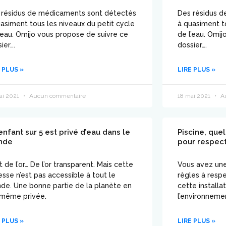
 résidus de médicaments sont détectés
Des résidus 
asiment tous les niveaux du petit cycle
à quasiment t
’eau. Omijo vous propose de suivre ce
de l’eau. Omi
ier….
dossier….
 PLUS »
LIRE PLUS »
ai 2021
Aucun commentaire
18 mai 2021
Au
enfant sur 5 est privé d’eau dans le
Piscine, que
nde
pour respect
t de l’or… De l’or transparent. Mais cette
Vous avez une 
esse n’est pas accessible à tout le
règles à resp
de. Une bonne partie de la planète en
cette installa
 même privée.
l’environneme
 PLUS »
LIRE PLUS »