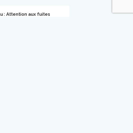
u : Attention aux fuites
résente sur Terre, elle
r à manquer dans certaines
obe, car seule une toute
de l’eau est exploitable
20
Aucun commentaire
vos euros : on vous dit tout
e l’eau potable