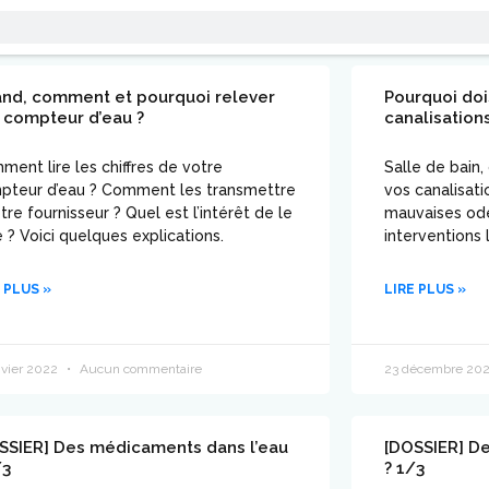
nd, comment et pourquoi relever
Pourquoi doi
 compteur d’eau ?
canalisation
ent lire les chiffres de votre
Salle de bain,
pteur d’eau ? Comment les transmettre
vos canalisati
tre fournisseur ? Quel est l’intérêt de le
mauvaises ode
e ? Voici quelques explications.
interventions 
 PLUS »
LIRE PLUS »
nvier 2022
Aucun commentaire
23 décembre 20
SSIER] Des médicaments dans l’eau
[DOSSIER] D
/3
? 1/3