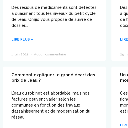
Des résidus de médicaments sont détectés
Des
à quasiment tous les niveaux du petit cycle
à qu
de l’eau. Omijo vous propose de suivre ce
de l
dossier….
doss
LIRE PLUS »
LIRE
1 juin 2021
Aucun commentaire
25 m
Comment expliquer le grand écart des
Un 
prix de l’eau ?
mo
L’eau du robinet est abordable, mais nos
C’es
factures peuvent varier selon les
rich
communes en fonction des travaux
mon
d’assainissement et de modernisation du
est
réseau.
LIRE