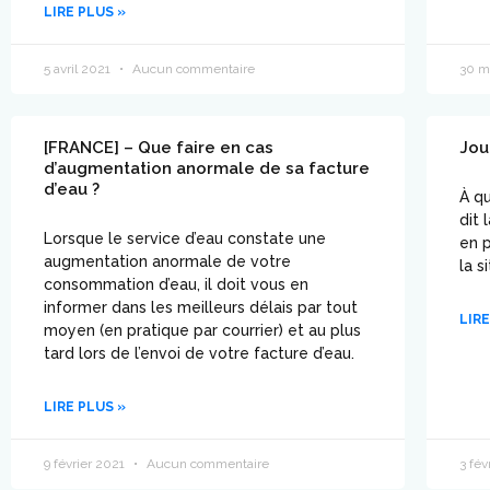
LIRE PLUS »
5 avril 2021
Aucun commentaire
30 m
[FRANCE] – Que faire en cas
Jou
d’augmentation anormale de sa facture
d’eau ?
À qu
dit 
Lorsque le service d’eau constate une
en p
augmentation anormale de votre
la s
consommation d’eau, il doit vous en
informer dans les meilleurs délais par tout
LIRE
moyen (en pratique par courrier) et au plus
tard lors de l’envoi de votre facture d’eau.
LIRE PLUS »
9 février 2021
Aucun commentaire
3 fév