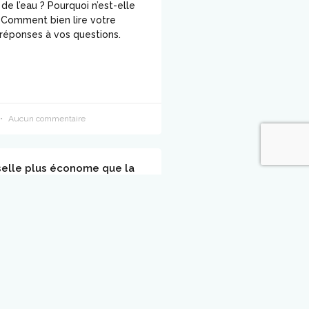
x de l’eau ? Pourquoi n’est-elle
? Comment bien lire votre
 réponses à vos questions.
Aucun commentaire
selle plus économe que la
a main ?
tendance à penser que, quel
t d’avancement du progrès, les
à la main seront toujours plus