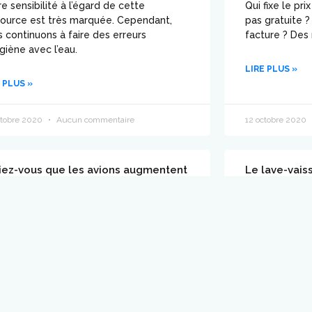
e sensibilité à l’égard de cette
Qui fixe le pri
source est très marquée. Cependant,
pas gratuite 
 continuons à faire des erreurs
facture ? Des
giène avec l’eau.
LIRE PLUS »
 PLUS »
ctobre 2020
Aucun commentaire
12 octobre 2020
iez-vous que les avions augmentent
Le lave-vais
 précipitations ?
vaisselle à l
arle bien ici des avions de ligne. Quand
On a parfois 
traversent un nuage, la probabilité qu’il
que soit l’éta
uve augmente considérablement.
tâches faites 
efficaces.
 PLUS »
LIRE PLUS »