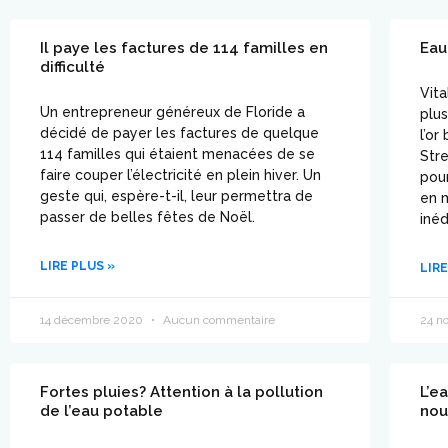
Il paye les factures de 114 familles en
Eau 
difficulté
Vita
Un entrepreneur généreux de Floride a
plus
décidé de payer les factures de quelque
l’or
114 familles qui étaient menacées de se
Stre
faire couper l’électricité en plein hiver. Un
pou
geste qui, espère-t-il, leur permettra de
en m
passer de belles fêtes de Noël.
inéd
LIRE PLUS »
LIRE
14 décembre 2020
Aucun commentaire
24 n
Fortes pluies? Attention à la pollution
L’ea
de l’eau potable
nou