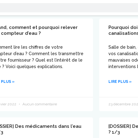
nd, comment et pourquoi relever
Pourquoi doi
 compteur d’eau ?
canalisation
ent lire les chiffres de votre
Salle de bain,
pteur d’eau ? Comment les transmettre
vos canalisati
tre fournisseur ? Quel est l’intérêt de le
mauvaises ode
e ? Voici quelques explications.
interventions 
 PLUS »
LIRE PLUS »
nvier 2022
Aucun commentaire
23 décembre 20
SSIER] Des médicaments dans l’eau
[DOSSIER] D
/3
? 1/3