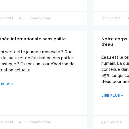
ars 2021
Aucun commentaire
17 mars 2021
A
rnée internationale sans paille
Notre corps 
d’eau
oi sert cette journée mondiale ? Que
L’eau est le p
la loi au sujet de l’utilisation des pailles
humain. La qu
lastique ? Faisons un tour d’horizon de
contenue dans
ituation actuelle.
65%, ce qui co
d’eau pour un
 PLUS »
LIRE PLUS »
rier 2021
Aucun commentaire
5 janvier 2021