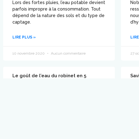
Lors des fortes pluies, l’eau potable devient
Notr
parfois impropre à la consommation. Tout
res
dépend de la nature des sols et du type de
nous
captage.
d’hy
LIRE PLUS »
LIRE
10 novembre 2020
Aucun commentaire
27 o
Le goût de l’eau du robinet en 5
Sav
questions
les
Voilà un sujet qui ne met pas tout le monde
On p
d’accord. Et ça se comprend, puisqu’elle n’a
ils 
pas le même goût partout.
ple
LIRE PLUS »
LIRE