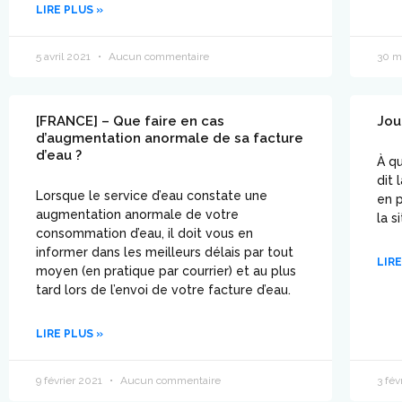
LIRE PLUS »
5 avril 2021
Aucun commentaire
30 m
[FRANCE] – Que faire en cas
Jou
d’augmentation anormale de sa facture
d’eau ?
À qu
dit 
Lorsque le service d’eau constate une
en p
augmentation anormale de votre
la s
consommation d’eau, il doit vous en
informer dans les meilleurs délais par tout
LIRE
moyen (en pratique par courrier) et au plus
tard lors de l’envoi de votre facture d’eau.
LIRE PLUS »
9 février 2021
Aucun commentaire
3 fév