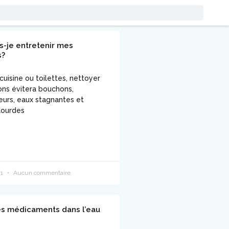
s-je entretenir mes
s?
 cuisine ou toilettes, nettoyer
ons évitera bouchons,
urs, eaux stagnantes et
lourdes
21
Aucun commentaire
es médicaments dans l’eau