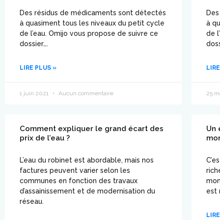
Des résidus de médicaments sont détectés
Des
à quasiment tous les niveaux du petit cycle
à qu
de l’eau. Omijo vous propose de suivre ce
de l
dossier….
doss
LIRE PLUS »
LIRE
1 juin 2021
Aucun commentaire
25 m
Comment expliquer le grand écart des
Un 
prix de l’eau ?
mo
L’eau du robinet est abordable, mais nos
C’es
factures peuvent varier selon les
rich
communes en fonction des travaux
mon
d’assainissement et de modernisation du
est
réseau.
LIRE