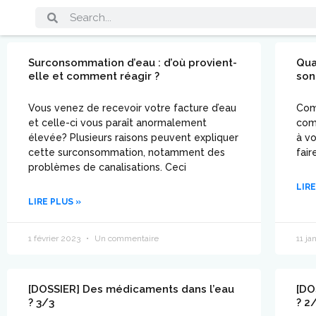
Surconsommation d’eau : d’où provient-
Qua
elle et comment réagir ?
son
Vous venez de recevoir votre facture d’eau
Comm
et celle-ci vous paraît anormalement
com
élevée? Plusieurs raisons peuvent expliquer
à vo
cette surconsommation, notamment des
fair
problèmes de canalisations. Ceci
LIRE
LIRE PLUS »
1 février 2023
Un commentaire
11 ja
[DOSSIER] Des médicaments dans l’eau
[DO
? 3/3
? 2