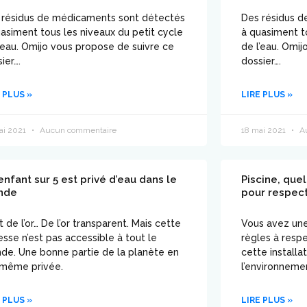
 résidus de médicaments sont détectés
Des résidus 
asiment tous les niveaux du petit cycle
à quasiment t
’eau. Omijo vous propose de suivre ce
de l’eau. Omi
ier….
dossier….
 PLUS »
LIRE PLUS »
ai 2021
Aucun commentaire
18 mai 2021
Au
enfant sur 5 est privé d’eau dans le
Piscine, que
nde
pour respect
t de l’or… De l’or transparent. Mais cette
Vous avez une 
esse n’est pas accessible à tout le
règles à resp
de. Une bonne partie de la planète en
cette installa
 même privée.
l’environneme
 PLUS »
LIRE PLUS »