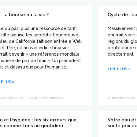
: la bourse ou la vie ?
Cycle de l’ea
le ou pas, plus une ressource se tarit,
Massivement p
 elle aiguise les appétits. Pour preuve,
pourrait veni
 bleu de Californie fait son entrée à Wall
régions du gl
et. Pire, ce nouvel indice boursier
petite partie 
rrait devenir « une référence mondiale
directement.
atière de prix de l’eau ». Un précédent
it et désastreux pour l’humanité.
LIRE PLUS »
 PLUS »
ovembre 2020
Aucun commentaire
17 novembre 20
u et l’hygiène : les six erreurs que
Votre eau et 
s commettons au quotidien
sur le prix d